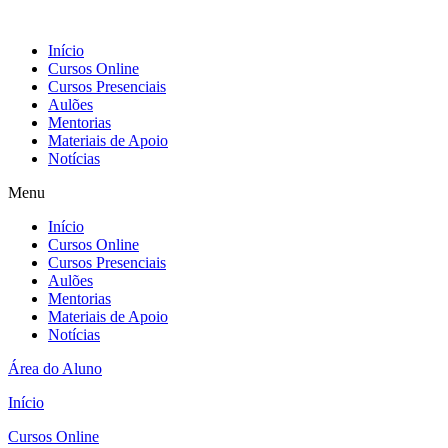
Ir
para
Início
o
Cursos Online
conteúdo
Cursos Presenciais
Aulões
Mentorias
Materiais de Apoio
Notícias
Menu
Início
Cursos Online
Cursos Presenciais
Aulões
Mentorias
Materiais de Apoio
Notícias
Área do Aluno
Início
Cursos Online