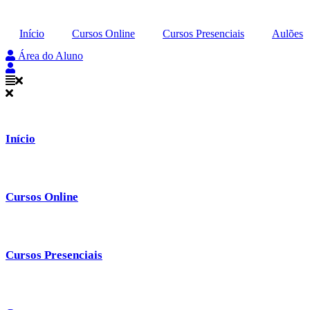
Ir
para
Início
Cursos Online
Cursos Presenciais
Aulões
o
conteúdo
Área do Aluno
Início
Cursos Online
Cursos Presenciais