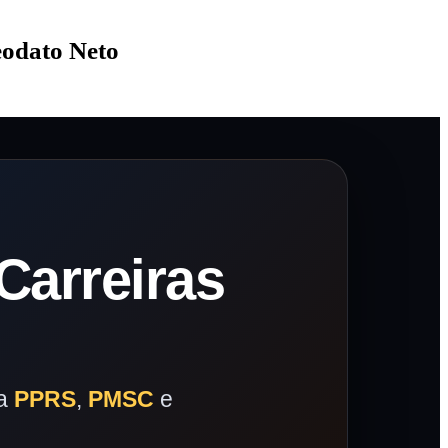
eodato Neto
Carreiras
ra
PPRS
,
PMSC
e