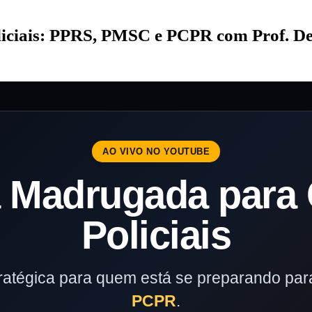
iciais: PPRS, PMSC e PCPR com Prof. D
AO VIVO NO YOUTUBE
 Madrugada para 
Policiais
ratégica para quem está se preparando pa
PCPR
.